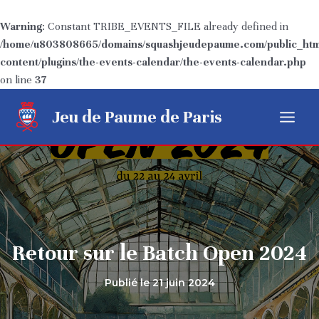
Warning
: Constant TRIBE_EVENTS_FILE already defined in
/home/u803808665/domains/squashjeudepaume.com/public_htm
content/plugins/the-events-calendar/the-events-calendar.php
on line
37
Aller
Jeu de Paume de Paris
au
Main
contenu
Menu
Retour sur le Batch Open 2024
Publié le
21 juin 2024