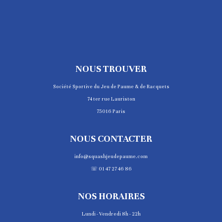
NOUS TROUVER
Société Sportive du Jeu de Paume & de Racquets
74 ter rue Lauriston
75016 Paris
NOUS CONTACTER
info@squashjeudepaume.com
☏ 01 47 27 46 86
NOS HORAIRES
Lundi - Vendredi 8h - 22h