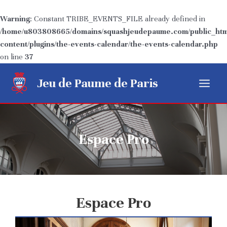
Warning
: Constant TRIBE_EVENTS_FILE already defined in
/home/u803808665/domains/squashjeudepaume.com/public_htm
content/plugins/the-events-calendar/the-events-calendar.php
on line
37
Aller
Jeu de Paume de Paris
au
Main
contenu
Menu
Espace Pro
Espace Pro