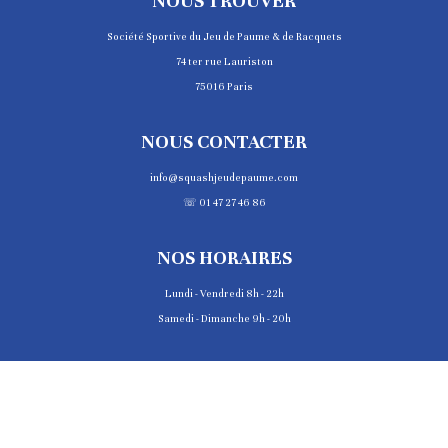
NOUS TROUVER
Société Sportive du Jeu de Paume & de Racquets
74 ter rue Lauriston
75016 Paris
NOUS CONTACTER
info@squashjeudepaume.com
☏ 01 47 27 46 86
NOS HORAIRES
Lundi - Vendredi 8h - 22h
Samedi - Dimanche 9h - 20h
PALMARÈS
COPYRIGHT © 2025 JEU DE PAUME DE PARIS