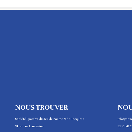
NOUS TROUVER
NOU
Société Sportive du Jeu de Paume & de Racquets
info@squ
74 ter rue Lauriston
☏ 01 47 2