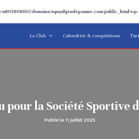
/u803808665/domains/squashjeudepaume.com/public_html/wp-co
Le Club
Calendrier & compétitions
Tari
 pour la Société Sportive 
Publié le
11 juillet 2025