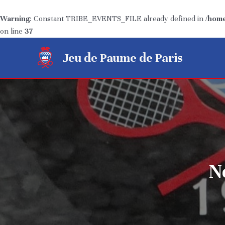
Warning
: Constant TRIBE_EVENTS_FILE already defined in
/home
on line
37
Aller
Jeu de Paume de Paris
au
contenu
N