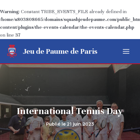
Warning
: Constant TRIBE_EVENTS_FILE already defined in
/home/u803808665/domains/squashjeudepaume.com/public_htm
content/plugins/the-events-calendar/the-events-calendar.php
on line
37
Aller
Jeu de Paume de Paris
au
Main
contenu
Menu
International Tennis Day
Publié le
21 juin 2023