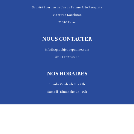
Société Sportive du Jeu de Paume & de Racquets
74 ter rue Lauriston
75016 Paris
NOUS CONTACTER
info@squashjeudepaume.com
☏ 01 47 27 46 86
NOS HORAIRES
Lundi - Vendredi 8h - 22h
Samedi - Dimanche 9h - 20h
PALMARÈS
COPYRIGHT © 2025 JEU DE PAUME DE PARIS