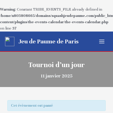
Warning
: Constant TRIBE_EVENTS_FILE already defined in
/home/u803808665/domains/squashjeudepaume.com/public_htm
content/plugins/the-events-calendar/the-events-calendar.php
on line
37
Aller
Jeu de Paume de Paris
au
Main
contenu
Menu
Tournoi d’un jour
11 janvier 2025
Cet évènement est passé