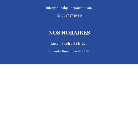
info@squashjeudepaume.com
☏ 01 47 27 46 86
NOS HORAIRES
Lundi - Vendredi 8h - 22h
Samedi - Dimanche 9h - 20h
PALMARÈS
COPYRIGHT © 2025 JEU DE PAUME DE PARIS