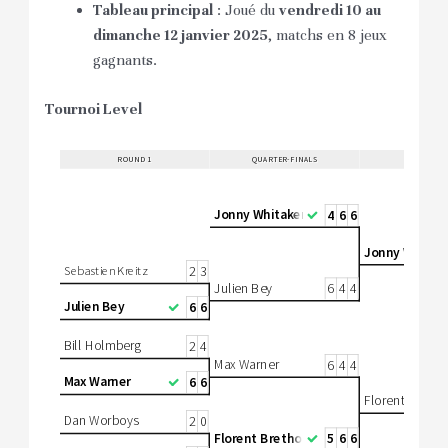
Tableau principal
: Joué du
vendredi 10 au
dimanche 12 janvier 2025
, matchs en 8 jeux
gagnants.
Tournoi Level