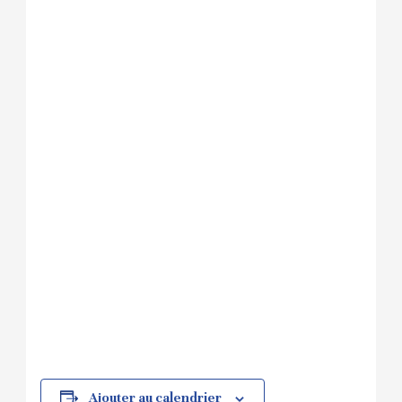
Ajouter au calendrier