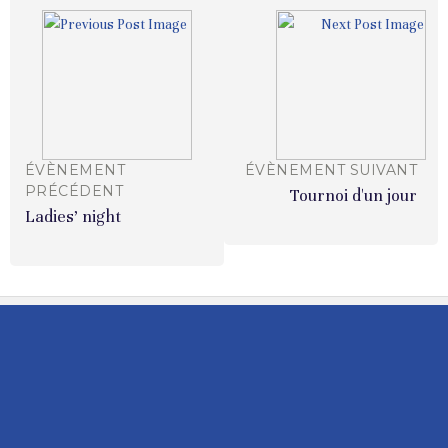
ÉVÈNEMENT
ÉVÈNEMENT SUIVANT
PRÉCÉDENT
Tournoi d'un jour
Ladies’ night