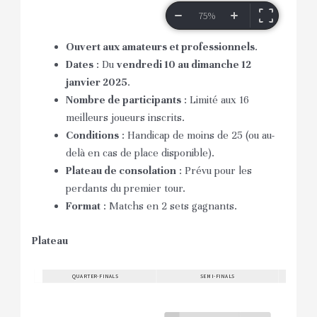
Ouvert aux amateurs et professionnels
.
Dates
: Du
vendredi 10 au dimanche 12
janvier 2025
.
Nombre de participants
: Limité aux 16
meilleurs joueurs inscrits.
Conditions
: Handicap de moins de 25 (ou au-
delà en cas de place disponible).
Plateau de consolation
: Prévu pour les
perdants du premier tour.
Format
: Matchs en 2 sets gagnants.
Plateau