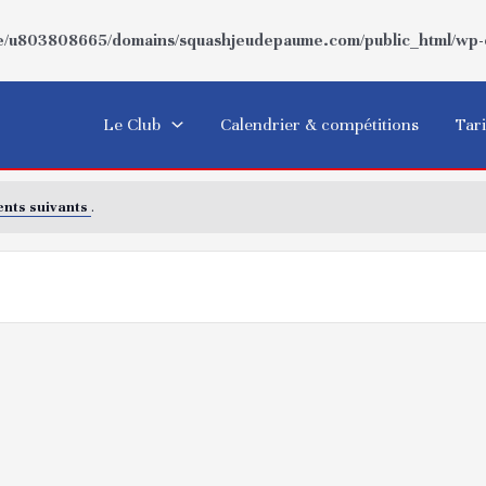
/u803808665/domains/squashjeudepaume.com/public_html/wp-co
Le Club
Calendrier & compétitions
Tari
nts suivants
.