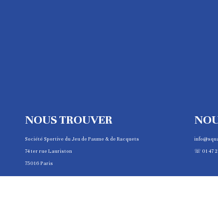
NOUS TROUVER
NOU
Société Sportive du Jeu de Paume & de Racquets
info@squ
74 ter rue Lauriston
☏ 01 47 2
75016 Paris