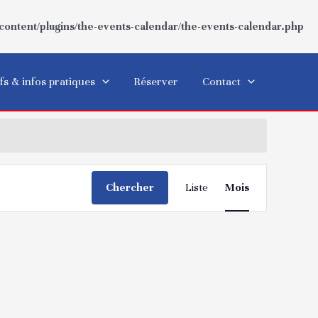
ntent/plugins/the-events-calendar/the-events-calendar.php
fs & infos pratiques
Réserver
Contact
Show
Navigation
filters
Chercher
Liste
Mois
de
vues
Évènement