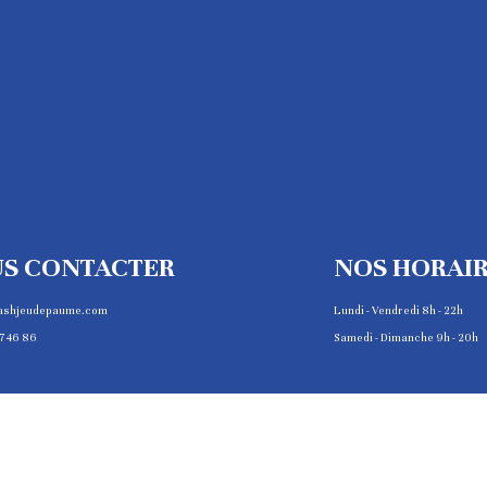
S CONTACTER
NOS HORAI
ashjeudepaume.com
Lundi - Vendredi 8h - 22h
7 46 86
Samedi - Dimanche 9h - 20h
COPYRIGHT © 2025 JEU DE PAUME DE PARIS