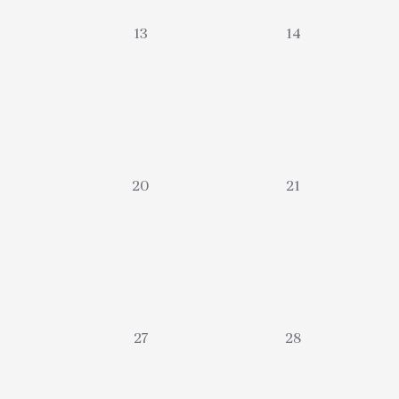
0
0
13
14
évènement,
évènement,
0
0
20
21
évènement,
évènement,
0
0
27
28
évènement,
évènement,