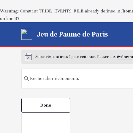
Warning
: Constant TRIBE_EVENTS_FILE already defined in
/home
on line
37
Aller
Jeu de Paume de Paris
au
contenu
Aucun résultat trouvé pour cette vue. Passer aux
évèneme
Recherche
Saisir
mot-
et
clé.
navigation
Rechercher
Filters
Changing
Done
Évènements
de
any
par
of
mot-
vues
the
clé.
form