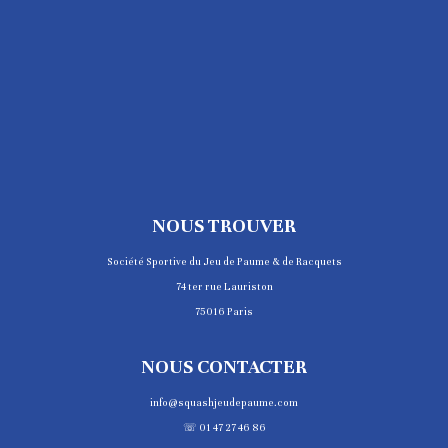
NOUS TROUVER
Société Sportive du Jeu de Paume & de Racquets
74 ter rue Lauriston
75016 Paris
NOUS CONTACTER
info@squashjeudepaume.com
☏ 01 47 27 46 86