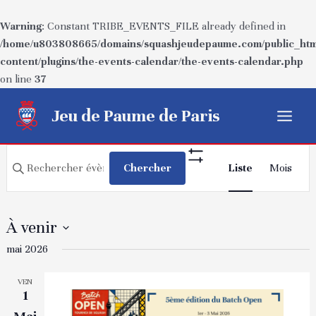
Warning
: Constant TRIBE_EVENTS_FILE already defined in
/home/u803808665/domains/squashjeudepaume.com/public_htm
content/plugins/the-events-calendar/the-events-calendar.php
on line
37
Aller
Jeu de Paume de Paris
au
Main
contenu
Recherche
Navigatio
Menu
Saisir
Chercher
Liste
Mois
Show
de
et
mot-
Filters
vues
navigation
clé.
Évèneme
Rechercher
de
À venir
Évènements
vues
Sélectionnez
mai 2026
par
Évènements
une
mot-
VEN
date.
clé.
1