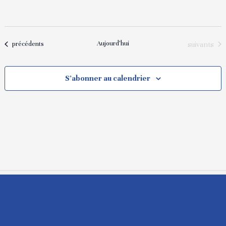
Aujourd'hui
Évènement
Évènements
suivants
précédents
S’abonner au calendrier