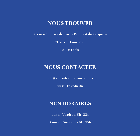
NOUS TROUVER
Société Sportive du Jeu de Paume & de Racquets
74 ter rue Lauriston
75016 Paris
NOUS CONTACTER
info@squashjeudepaume.com
☏ 01 47 27 46 86
NOS HORAIRES
Lundi - Vendredi 8h - 22h
Samedi - Dimanche 9h - 20h
PALMARÈS