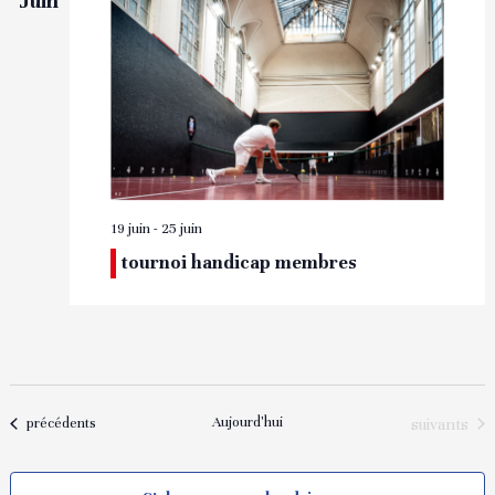
Juin
19 juin
-
25 juin
tournoi handicap membres
Aujourd'hui
Évènement
Évènements
suivants
précédents