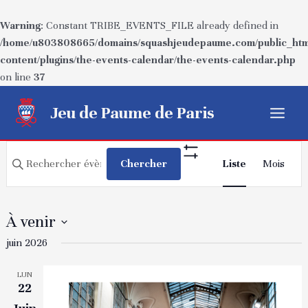
Warning
: Constant TRIBE_EVENTS_FILE already defined in
/home/u803808665/domains/squashjeudepaume.com/public_htm
content/plugins/the-events-calendar/the-events-calendar.php
on line
37
Aller
Jeu de Paume de Paris
au
Main
contenu
Recherche
Navigatio
Menu
Saisir
Chercher
Liste
Mois
Show
de
et
mot-
Filters
vues
navigation
clé.
Évèneme
Rechercher
de
À venir
Évènements
vues
Sélectionnez
juin 2026
par
Évènements
une
mot-
LUN
date.
clé.
22