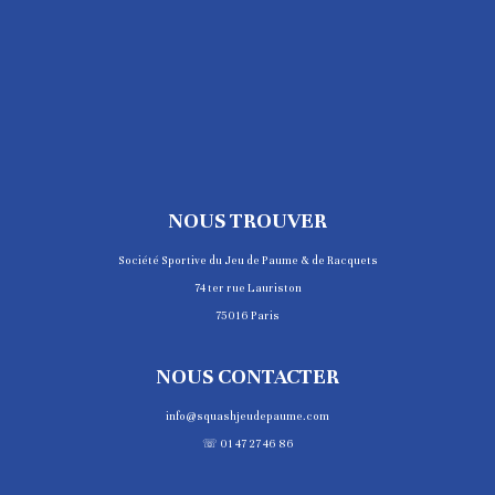
NOUS TROUVER
Société Sportive du Jeu de Paume & de Racquets
74 ter rue Lauriston
75016 Paris
NOUS CONTACTER
info@squashjeudepaume.com
☏ 01 47 27 46 86