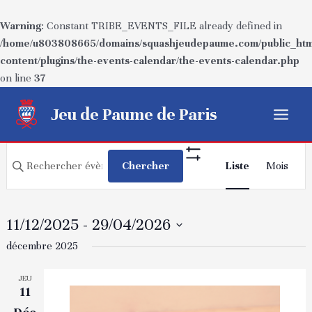
Warning
: Constant TRIBE_EVENTS_FILE already defined in
/home/u803808665/domains/squashjeudepaume.com/public_htm
content/plugins/the-events-calendar/the-events-calendar.php
on line
37
Aller
Jeu de Paume de Paris
au
Main
contenu
Recherche
Navigatio
Menu
Saisir
Chercher
Liste
Mois
Show
de
et
mot-
Filters
vues
navigation
clé.
Évèneme
Rechercher
de
11/12/2025
 - 
29/04/2026
Évènements
vues
Sélectionnez
décembre 2025
par
Évènements
une
mot-
JEU
date.
clé.
11