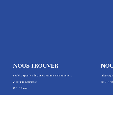
NOUS TROUVER
NOU
Société Sportive du Jeu de Paume & de Racquets
info@squ
74 ter rue Lauriston
☏ 01 47 2
75016 Paris