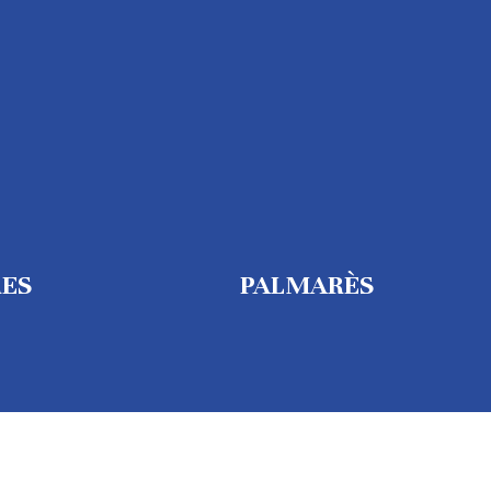
RES
PALMARÈS