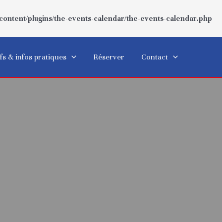
ntent/plugins/the-events-calendar/the-events-calendar.php
fs & infos pratiques
Réserver
Contact