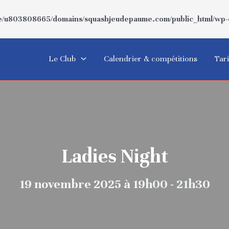
/u803808665/domains/squashjeudepaume.com/public_html/wp-co
Le Club
Calendrier & compétitions
Tari
Ladies Night
19 novembre 2025 à 19h00 - 21h30