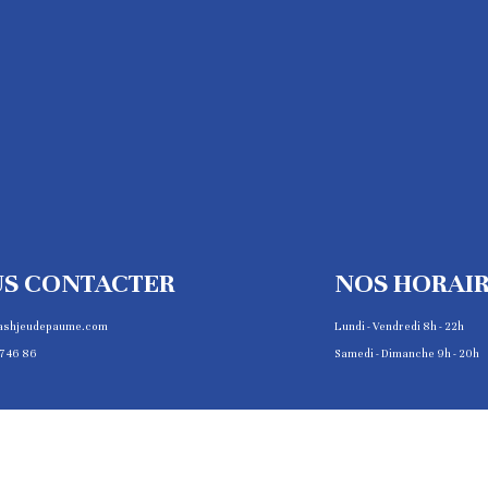
S CONTACTER
NOS HORAI
ashjeudepaume.com
Lundi - Vendredi 8h - 22h
7 46 86
Samedi - Dimanche 9h - 20h
COPYRIGHT © 2025 JEU DE PAUME DE PARIS