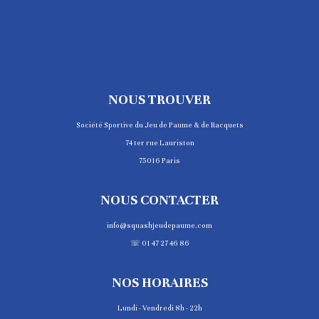
NOUS TROUVER
Société Sportive du Jeu de Paume & de Racquets
74 ter rue Lauriston
75016 Paris
NOUS CONTACTER
info@squashjeudepaume.com
☏ 01 47 27 46 86
NOS HORAIRES
Lundi - Vendredi 8h - 22h