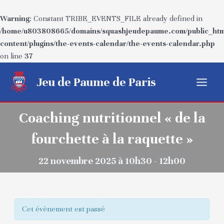
Warning
: Constant TRIBE_EVENTS_FILE already defined in
/home/u803808665/domains/squashjeudepaume.com/public_htm
content/plugins/the-events-calendar/the-events-calendar.php
on line
37
Aller
Jeu de Paume de Paris
au
Main
contenu
Menu
Coaching nutritionnel « de la
fourchette à la raquette »
22 novembre 2025 à 10h30 - 12h00
Cet évènement est passé