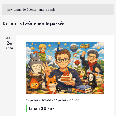
Évènements
mot-
Sélectionnez
clé.
Il n’y a pas de évènements à venir.
une
date.
Derniers Évènements passés
JUIL
24
2026
24 juillet à 20h00
-
25 juillet à 03h00
Lilian 30 ans