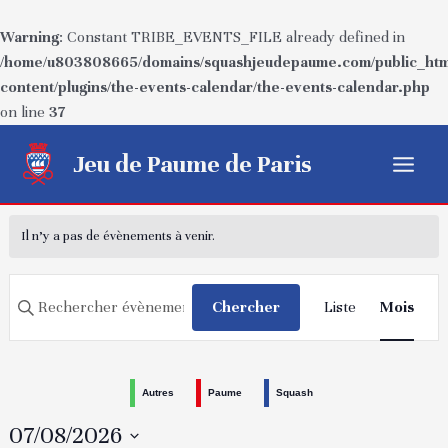
Warning
: Constant TRIBE_EVENTS_FILE already defined in
/home/u803808665/domains/squashjeudepaume.com/public_htm
content/plugins/the-events-calendar/the-events-calendar.php
on line
37
Aller
Jeu de Paume de Paris
au
Main
contenu
Menu
Il n’y a pas de évènements à venir.
Recherche
Navigatio
Saisir
Chercher
Liste
Mois
de
et
mot-
vues
navigation
clé.
Évèneme
Rechercher
de
Autres
Paume
Squash
Évènements
vues
par
07/08/2026