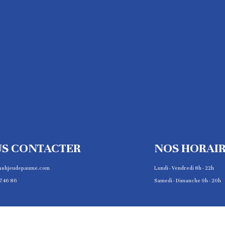
S CONTACTER
NOS HORAI
ashjeudepaume.com
Lundi - Vendredi 8h - 22h
7 46 86
Samedi - Dimanche 9h - 20h
COPYRIGHT © 2025 JEU DE PAUME DE PARIS