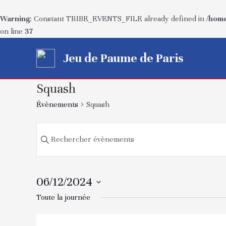
Warning
: Constant TRIBE_EVENTS_FILE already defined in
/home
on line
37
Aller
Jeu de Paume de Paris
au
contenu
Squash
Évènements
Squash
Recherche
Saisir
mot-
et
clé.
navigation
Rechercher
06/12/2024
Évènements
de
Sélectionnez
Toute la journée
par
une
mot-
vues
date.
clé.