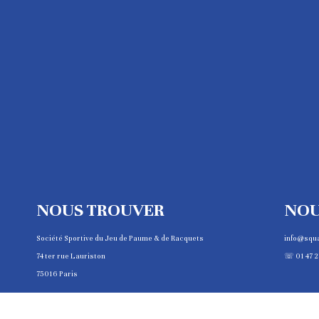
NOUS TROUVER
NOU
Société Sportive du Jeu de Paume & de Racquets
info@squ
74 ter rue Lauriston
☏ 01 47 2
75016 Paris