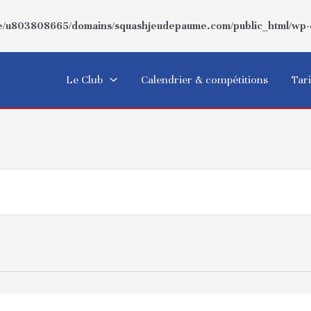
/u803808665/domains/squashjeudepaume.com/public_html/wp-co
Le Club
Calendrier & compétitions
Tari