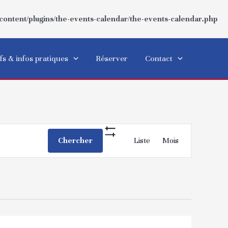
ntent/plugins/the-events-calendar/the-events-calendar.php
fs & infos pratiques
Réserver
Contact
Navigation
Chercher
Liste
Mois
Show
de
Filters
vues
Évènement