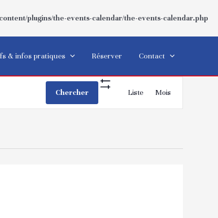
ntent/plugins/the-events-calendar/the-events-calendar.php
fs & infos pratiques
Réserver
Contact
Navigation
Chercher
Liste
Mois
Show
de
Filters
vues
Évènement