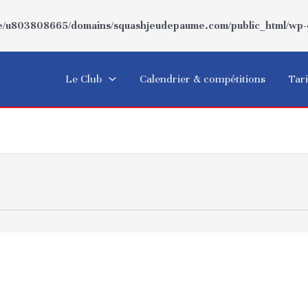
/u803808665/domains/squashjeudepaume.com/public_html/wp-co
Le Club
Calendrier & compétitions
Tari