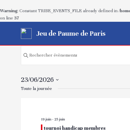
Warning
: Constant TRIBE_EVENTS_FILE already defined in
/home
on line
37
Aller
Jeu de Paume de Paris
au
contenu
Recherche
Saisir
mot-
et
clé.
navigation
Rechercher
23/06/2026
Évènements
de
Sélectionnez
Toute la journée
par
une
mot-
vues
date.
clé.
Évènements
19 juin
-
25 juin
tournoi handicap membres