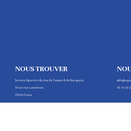
NOUS TROUVER
NOU
Société Sportive du Jeu de Paume & de Racquets
info@squ
74 ter rue Lauriston
☏ 01 47 2
75016 Paris