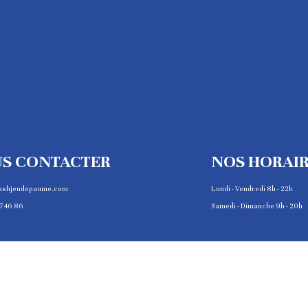
S CONTACTER
NOS HORAI
ashjeudepaume.com
Lundi - Vendredi 8h - 22h
7 46 86
Samedi - Dimanche 9h - 20h
COPYRIGHT © 2025 JEU DE PAUME DE PARIS