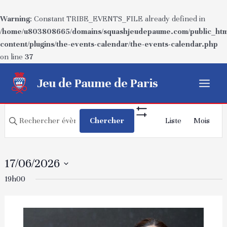
Warning
: Constant TRIBE_EVENTS_FILE already defined in
/home/u803808665/domains/squashjeudepaume.com/public_htm
content/plugins/the-events-calendar/the-events-calendar.php
on line
37
Aller
Jeu de Paume de Paris
au
Main
contenu
Recherche
Navigatio
Menu
Saisir
Chercher
Liste
Mois
Show
de
et
mot-
Filters
vues
navigation
clé.
Évèneme
Rechercher
de
17/06/2026
Évènements
vues
Sélectionnez
19h00
par
Évènements
une
mot-
date.
clé.