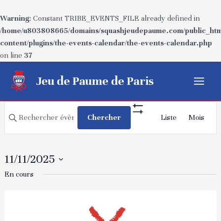
Warning
: Constant TRIBE_EVENTS_FILE already defined in
/home/u803808665/domains/squashjeudepaume.com/public_htm
content/plugins/the-events-calendar/the-events-calendar.php
on line
37
Aller
Jeu de Paume de Paris
au
Main
contenu
Recherche
Navigatio
Menu
Saisir
Chercher
Liste
Mois
Show
de
et
mot-
Filters
vues
navigation
clé.
Évèneme
Rechercher
de
11/11/2025
Évènements
vues
Sélectionnez
En cours
par
Évènements
une
mot-
date.
clé.