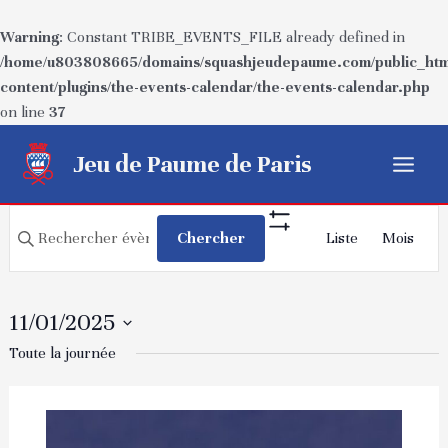
Warning
: Constant TRIBE_EVENTS_FILE already defined in
/home/u803808665/domains/squashjeudepaume.com/public_htm
content/plugins/the-events-calendar/the-events-calendar.php
on line
37
Aller
Jeu de Paume de Paris
au
Main
contenu
Recherche
Navigatio
Menu
Saisir
Chercher
Liste
Mois
Show
de
et
mot-
Filters
vues
navigation
clé.
Évèneme
Rechercher
de
11/01/2025
Évènements
vues
Sélectionnez
Toute la journée
par
Évènements
une
mot-
date.
clé.