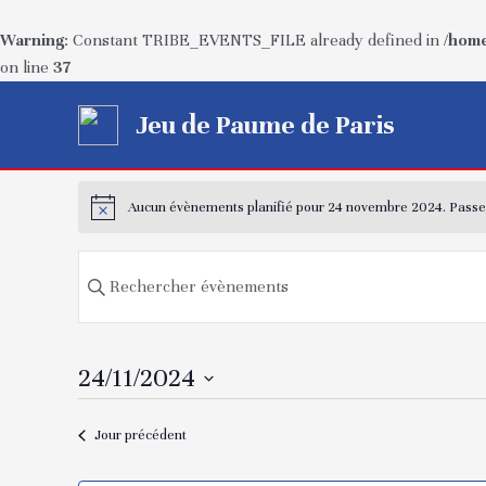
Warning
: Constant TRIBE_EVENTS_FILE already defined in
/home
on line
37
Aller
Jeu de Paume de Paris
au
contenu
Aucun évènements planifié pour 24 novembre 2024. Pass
Recherche
Saisir
mot-
et
clé.
navigation
Rechercher
24/11/2024
Évènements
de
Sélectionnez
par
Jour précédent
une
mot-
vues
date.
clé.