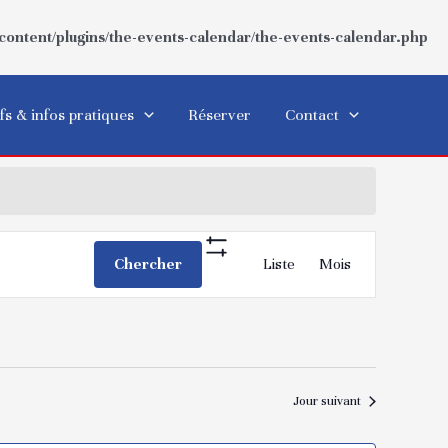
ntent/plugins/the-events-calendar/the-events-calendar.php
fs & infos pratiques
Réserver
Contact
Navigation
Chercher
Liste
Mois
Show
de
Filters
vues
Évènement
Jour suivant