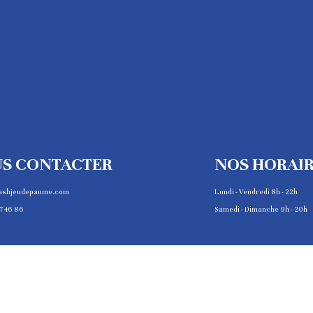
S CONTACTER
NOS HORAI
ashjeudepaume.com
Lundi - Vendredi 8h - 22h
7 46 86
Samedi - Dimanche 9h - 20h
COPYRIGHT © 2025 JEU DE PAUME DE PARIS