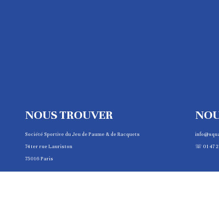
NOUS TROUVER
NOU
Société Sportive du Jeu de Paume & de Racquets
info@squ
74 ter rue Lauriston
☏ 01 47 2
75016 Paris