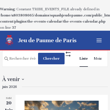
Warning
: Constant TRIBE_EVENTS_FILE already defined in
/home/u803808665/domains/squashjeudepaume.com/public_htm
content/plugins/the-events-calendar/the-events-calendar.php
on line
37
Aller
Jeu de Paume de Paris
au
Main
contenu
Recherche
Navigatio
Menu
Saisir
Chercher
Liste
Mois
Show
de
et
mot-
Filters
vues
navigation
clé.
Évèneme
Rechercher
de
À venir
Évènements
vues
Sélectionnez
juin 2026
par
Évènements
une
mot-
SAM
date.
clé.
20