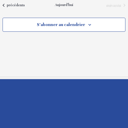
Aujourd'hui
Évènement
Évènements
suivants
précédents
S’abonner au calendrier